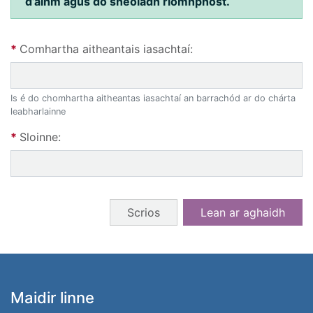
d’ainm agus do sheoladh ríomhphost.
Reset form using your borrower ID or
Comhartha aitheantais iasachtaí:
Is é do chomhartha aitheantas iasachtaí an barrachód ar do chárta
leabharlainne
Sloinne:
Cnaipí foirme
Scrios
Lean ar aghaidh
BUNTÁSC
Maidir linne