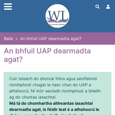
Skip to main content
Baile
An bhfuil UAP dearmadta agat?
An bhfuil UAP dearmadta
agat?
Cuir isteach do shonraí thíos agus seolfaimid
ríomhphost chugat le nasc chun do UAP a
athshocrú. Ní mór seoladh ríomhphost a bheith
ag do chuntas iasachtaí.
Má tá do chomhartha aitheantas iasachtaí
dearmadta agat, is féidir leat é a athshocrú le